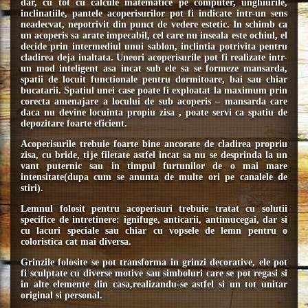
dar, cu tot cu calcule matematice pe computer, unghiurile,
inclinatiile, pantele acoperisurilor pot fi indicate intr-un sens
neadecvat, nepotrivit din punct de vedere estetic. In schimb ca
un acoperis sa arate impecabil, cel care nu inseala este ochiul, el
decide prin intermediul unui sablon, inclintia potrivita pentru
cladirea deja inaltata. Uneori acoperisurile pot fi realizate intr-
un mod inteligent asa incat sub ele sa se formeze mansarda,
spatii de locuit functionale pentru dormitoare, bai sau chiar
bucatarii. Spatiul unei case poate fi exploatat la maximum prin
corecta amenajare a locului de sub acoperis – mansarda care
daca nu devine locuinta propiu zisa , poate servi ca spatiu de
depozitare foarte eficient.
Acoperisurile trebuie foarte bine ancorate de cladirea propriu
zisa, cu bride, tije filetate astfel incat sa nu se desprinda la un
vant puternic sau in timpul furtunilor de o mai mare
intensitate(dupa cum se anunta de multe ori pe canalele de
stiri).
Lemnul folosit pentru acoperisuri trebuie tratat cu solutii
specifice de intretinere: ignifuge, anticarii, antimucegai, dar si
cu lacuri speciale sau chiar cu vopsele de lemn pentru o
coloristica cat mai diversa.
Grinzile folosite se pot transforma in grinzi decorative, ele pot
fi sculptate cu diverse motive sau simboluri care se pot regasi si
in alte elemente din casa,realizandu-se astfel si un tot unitar
original si personal.