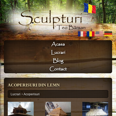
Acasa
Lucrari
Blog
Contact
ACOPERISURI DIN LEMN
›
Lucrari
Acoperisuri