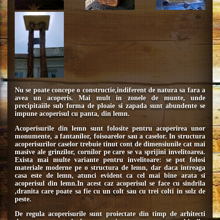
Nu se poate concepe o constructie,indiferent de natura sa fara a
avea un acoperis. Mai mult in zonele de munte, unde
precipitaiile sub forma de ploaie si zapada sunt abundente se
impune acoperisul cu panta, din lemn.
Acoperisurile din lemn sunt folosite pentru acoperirea unor
monumente, a fantanilor, foisoarelor sau a caselor. In structura
acoperisurilor caselor trebuie tinut cont de dimensiunile cat mai
masive ale grinzilor, cornilor pe care se va sprijini invelitoarea.
Exista mai multe variante pentru invelitoare: se pot folosi
materiale moderne pe o structura de lemn, dar daca intreaga
casa este de lemn, atunci evident ca cel mai bine arata si
acoperisul din lemn.In acest caz acoperisul se face cu sindrila
,dranita care poate sa fie cu un colt sau cu trei colti in solz de
peste.
De regula acoperisurile sunt proiectate din timp de arhitecti