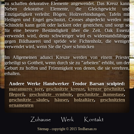
zu schaffen dekorative Elemente angewendet.
Das Kreuz kann
Neben dekorative Elemente, die Gleichgewicht und
Einzigartigkeit verleiht: Bögen, Holzverbindungen, Tafeln mit
Heiligen und Engel geschnitzt.
Crosses abgedeckt werden mit
Schindeln kann geölt oder lackiert oder gestrichen, und sorgt so
für eine bessere Beständigkeit über die Zeit.
Oak Essenz
verwendet wird, desto schwieriger wird es widerstandsfähiger
gegen Bildhauerei und spröde wie Fichtenholz, die weniger
verwendet wird, wenn Sie die Quer schmücken
Im Allgemeinen adunci Kreuze werden von einem Priester
geheiligt so Gottheit, wenn durch sie zu "arbeiten" erhöht, um der
Geburt zu hoffen und Frömmigkeit von denen, die sie verehren,
erhalten.
Andere Werke Handwerker Teodor Barsan sculpted:
maramures tore
,
geschnitzte kreuze
,
kreuze geschnitzt
,
filegorii
,
geschnitzte symbole
,
geschnitzte ikonostase
,
geschnitzte säules
,
häuser
,
holzaltäre
,
geschnitzten
ornamenten
Zuhause
Werk
Kontakt
Sitemap
- copyright © 2015 TeoBarsan.ro