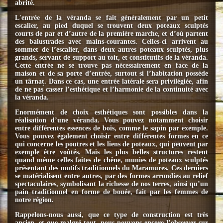
abrité.
L'entrée de la véranda se fait généralement par un petit
escalier, au pied duquel se trouvent deux poteaux sculptés
courts de par et d’autre de la première marche, et d’où partent
des balustrades avec mains-courantes. Celles-ci arrivent au
sommet de l’escalier, dans deux autres poteaux sculptés, plus
grands, servant de support au toit, et constitutifs de la véranda.
Cette entrée ne se trouve pas nécessairement en face de la
maison et de sa porte d’entrée, surtout si l’habitation possède
un târnaț. Dans ce cas, une entrée latérale sera privilégiée, afin
de ne pas casser l’esthétique et l’harmonie de la continuité avec
la véranda.
Enormément de choix esthétiques sont possibles dans la
réalisation d’une véranda. Vous pouvez notamment choisir
entre différentes essences de bois, comme le sapin par exemple.
Vous pouvez également choisir entre différentes formes en ce
qui concerne les poutres et les liens de poteaux, qui peuvent par
exemple être voûtés. Mais les plus belles structures restent
quand même celles faites de chêne, munies de poteaux sculptés
présentant des motifs traditionnels du Maramures. Ces derniers
se matérialisent entre autres, par des formes arrondies au relief
spectaculaires, symbolisant la richesse de nos terres, ainsi qu’un
pain traditionnel en forme de bouée, fait par les femmes de
notre région.
Rappelons-nous aussi, que ce type de construction est très
ancien, et que malgré tout, nous pouvons encore l’observer sur